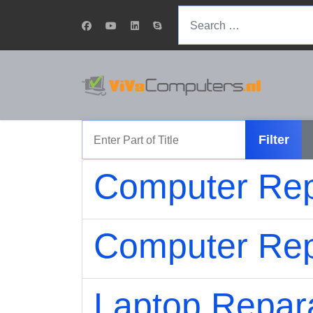
Search
Enter Part of Title
Filter
Computer Rep
Computer Rep
Laptop Repar