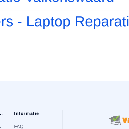
s - Laptop Reparat
..
Informatie
1
FAQ