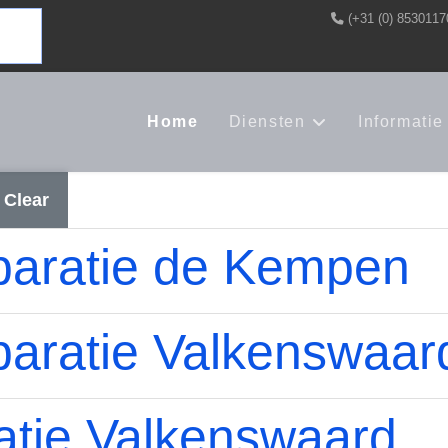
(+31 (0) 8530117
Home
Diensten
Informatie
Clear
aratie de Kempen
aratie Valkenswaar
atie Valkenswaard